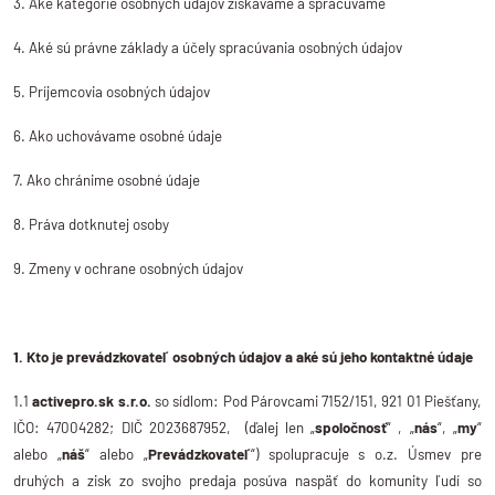
3. Aké kategórie osobných údajov získavame a spracúvame
4. Aké sú právne základy a účely spracúvania osobných údajov
LOG IN
5. Príjemcovia osobných údajov
Nie ste členom?
Zaregistrujte sa.
6. Ako uchovávame osobné údaje
7. Ako chránime osobné údaje
8. Práva dotknutej osoby
9. Zmeny v ochrane osobných údajov
1. Kto je prevádzkovateľ osobných údajov a aké sú jeho kontaktné údaje
1.1
activepro.sk s.r.o.
so sídlom: Pod Párovcami 7152/151, 921 01 Piešťany,
IČO: 47004282; DIČ 2023687952, (ďalej len „
spoločnosť
“ , „
nás
“, „
my
“
alebo „
náš
“ alebo „
Prevádzkovateľ
“) spolupracuje s o.z. Úsmev pre
druhých a zisk zo svojho predaja posúva naspäť do komunity ľudí so