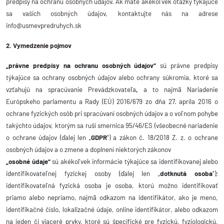
predpisy na ochranu osobných údajov. Ak máte akékoľvek otázky týkajúce
sa vašich osobných údajov, kontaktujte nás na adrese
info@usmevpredruhych.sk
2. Vymedzenie pojmov
„právne predpisy na ochranu osobných údajov“
sú právne predpisy
týkajúce sa ochrany osobných údajov alebo ochrany súkromia, ktoré sa
vzťahujú na spracúvanie Prevádzkovateľa
,
a to najmä
Nariadenie
Európskeho parlamentu a Rady (EÚ) 2016/679 zo dňa 27. apríla 2016 o
ochrane fyzických osôb pri spracúvaní osobných údajov a o voľnom pohybe
takýchto údajov, ktorým sa ruší smernica 95/46/ES (všeobecné nariadenie
o ochrane údajov (ďalej len „
GDPR
“) a zákon č. 18/2018 Z. z. o ochrane
osobných údajov a o zmene a doplnení niektorých zákonov
„osobné údaje“
sú akékoľvek informácie týkajúce sa identifikovanej alebo
identifikovateľnej fyzickej osoby (ďalej len „
dotknutá osoba
“);
identifikovateľná fyzická osoba je osoba, ktorú možno identifikovať
priamo alebo nepriamo, najmä odkazom na identifikátor, ako je meno,
identifikačné číslo, lokalizačné údaje, online identifikátor, alebo odkazom
na jeden či viaceré prvky, ktoré sú špecifické pre fyzickú, fyziologickú,