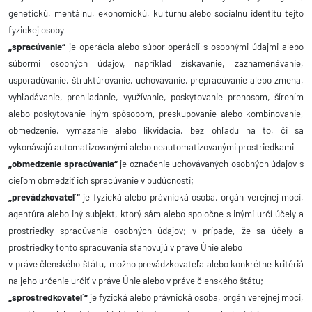
genetickú, mentálnu, ekonomickú, kultúrnu alebo sociálnu identitu tejto
fyzickej osoby
„spracúvanie“
je operácia alebo súbor operácií s osobnými údajmi alebo
súbormi osobných údajov, napríklad získavanie, zaznamenávanie,
usporadúvanie, štruktúrovanie, uchovávanie, prepracúvanie alebo zmena,
vyhľadávanie, prehliadanie, využívanie, poskytovanie prenosom, šírením
alebo poskytovanie iným spôsobom, preskupovanie alebo kombinovanie,
obmedzenie, vymazanie alebo likvidácia, bez ohľadu na to, či sa
vykonávajú automatizovanými alebo neautomatizovanými prostriedkami
„obmedzenie spracúvania“
je označenie uchovávaných osobných údajov s
cieľom obmedziť ich spracúvanie v budúcnosti;
„prevádzkovateľ“
je fyzická alebo právnická osoba, orgán verejnej moci,
agentúra alebo iný subjekt, ktorý sám alebo spoločne s inými určí účely a
prostriedky spracúvania osobných údajov; v prípade, že sa účely a
prostriedky tohto spracúvania stanovujú v práve Únie alebo
v práve členského štátu, možno prevádzkovateľa alebo konkrétne kritériá
na jeho určenie určiť v práve Únie alebo v práve členského štátu;
„sprostredkovateľ“
je fyzická alebo právnická osoba, orgán verejnej moci,