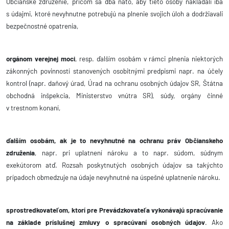
Občianske združenie, pričom sa dbá nato, aby tieto osoby nakladali iba
s údajmi, ktoré nevyhnutne potrebujú na plnenie svojich úloh a dodržiavali
bezpečnostné opatrenia,
orgánom verejnej moci
, resp. ďalším osobám v rámci plnenia niektorých
zákonných povinností stanovených osobitnými predpismi napr. na účely
kontrol (napr. daňový úrad, Úrad na ochranu osobných údajov SR, Štátna
obchodná inšpekcia, Ministerstvo vnútra SR), súdy, orgány činné
v trestnom konaní,
ďalším osobám, ak je to nevyhnutné na ochranu práv Občianskeho
združenia
, napr. pri uplatnení nároku a to napr. súdom, súdnym
exekútorom atď. Rozsah poskytnutých osobných údajov sa takýchto
prípadoch obmedzuje na údaje nevyhnutné na úspešné uplatnenie nároku.
sprostredkovateľom,
ktorí pre Prevádzkovateľa vykonávajú spracúvanie
na základe príslušnej zmluvy o spracúvaní osobných údajov
. Ako