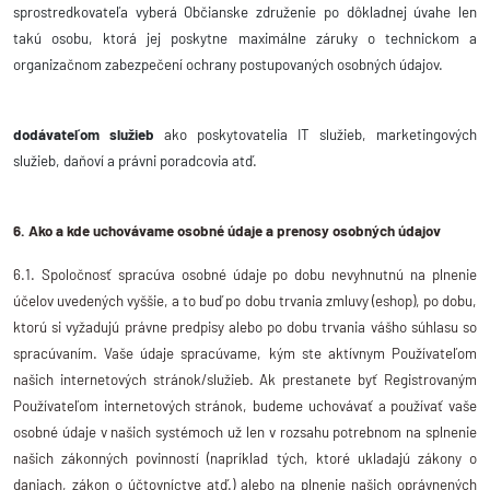
sprostredkovateľa vyberá Občianske združenie po dôkladnej úvahe len
takú osobu, ktorá jej poskytne maximálne záruky o technickom a
organizačnom zabezpečení ochrany postupovaných osobných údajov.
dodávateľom služieb
ako poskytovatelia IT služieb, marketingových
služieb, daňoví a právni poradcovia atď.
6. Ako a kde uchovávame osobné údaje a prenosy osobných údajov
6.1. Spoločnosť spracúva osobné údaje po dobu nevyhnutnú na plnenie
účelov uvedených vyššie, a to buď po dobu trvania zmluvy (eshop), po dobu,
ktorú si vyžadujú právne predpisy alebo po dobu trvania vášho súhlasu so
spracúvaním. Vaše údaje spracúvame, kým ste aktívnym Používateľom
našich internetových stránok/služieb. Ak prestanete byť Registrovaným
Používateľom internetových stránok, budeme uchovávať a používať vaše
osobné údaje v našich systémoch už len v rozsahu potrebnom na splnenie
našich zákonných povinností (napríklad tých, ktoré ukladajú zákony o
daniach, zákon o účtovníctve atď.) alebo na plnenie našich oprávnených