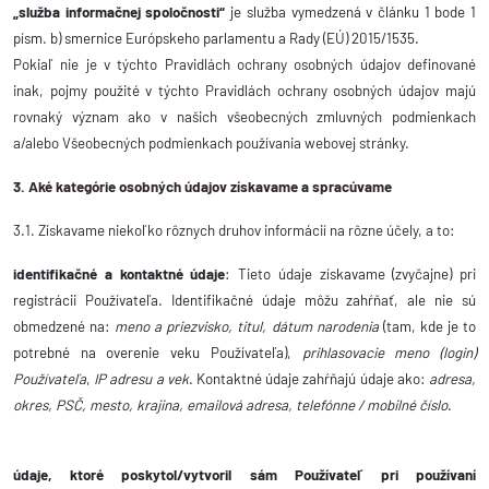
„služba informačnej spoločnosti“
je služba vymedzená v článku 1 bode 1
písm. b) smernice Európskeho parlamentu a Rady (EÚ) 2015/1535.
Pokiaľ nie je v týchto Pravidlách ochrany osobných údajov definované
inak, pojmy použité v týchto Pravidlách ochrany osobných údajov majú
rovnaký význam ako v našich všeobecných zmluvných podmienkach
a/alebo Všeobecných podmienkach používania webovej stránky.
3. Aké kategórie osobných údajov získavame a spracúvame
3.1. Získavame niekoľko rôznych druhov informácií na rôzne účely, a to:
identifikačné a kontaktné údaje
: Tieto údaje získavame (zvyčajne) pri
registrácii Používateľa. Identifikačné údaje môžu zahŕňať, ale nie sú
obmedzené na:
meno a priezvisko, titul, dátum narodenia
(tam, kde je to
potrebné na overenie veku Používateľa),
prihlasovacie meno (login)
Používateľa
,
IP adresu a vek
. Kontaktné údaje zahŕňajú údaje ako:
adresa,
okres, PSČ, mesto, krajina, emailová adresa, telefónne / mobilné číslo
.
údaje, ktoré poskytol/vytvoril sám Používateľ pri používaní