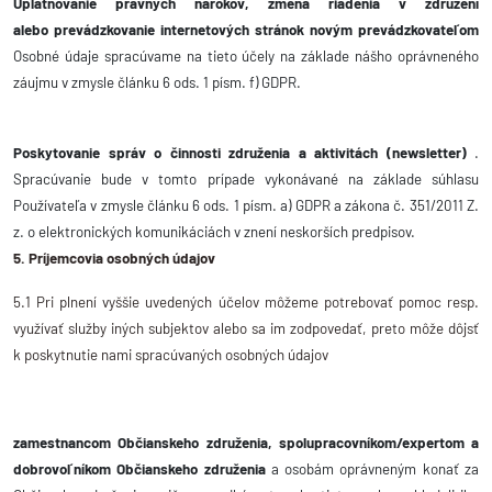
Uplatňovanie právnych nárokov, zmena riadenia v združení
alebo prevádzkovanie internetových stránok novým prevádzkovateľom
Osobné údaje spracúvame na tieto účely na základe nášho oprávneného
záujmu v zmysle článku 6 ods. 1 písm. f) GDPR.
Poskytovanie správ o činnosti združenia a aktivitách (newsletter)
.
Spracúvanie bude v tomto prípade vykonávané na základe súhlasu
Používateľa v zmysle článku 6 ods. 1 písm. a) GDPR a zákona č. 351/2011 Z.
z. o elektronických komunikáciách v znení neskorších predpisov.
5. Príjemcovia osobných údajov
5.1 Pri plnení vyššie uvedených účelov môžeme potrebovať pomoc resp.
využívať služby iných subjektov alebo sa im zodpovedať, preto môže dôjsť
k poskytnutie nami spracúvaných osobných údajov
zamestnancom Občianskeho združenia, spolupracovníkom/expertom a
dobrovoľníkom Občianskeho združenia
a osobám oprávneným konať za