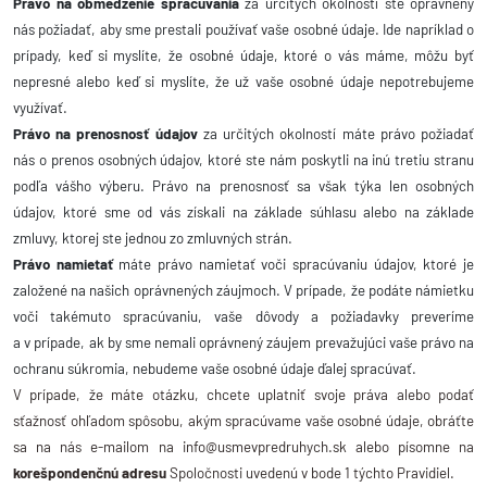
Právo na obmedzenie spracúvania
za určitých okolností ste oprávnený
nás požiadať, aby sme prestali používať vaše osobné údaje. Ide napríklad o
prípady, keď si myslíte, že osobné údaje, ktoré o vás máme, môžu byť
nepresné alebo keď si myslíte, že už vaše osobné údaje nepotrebujeme
využívať.
Právo na prenosnosť údajov
za určitých okolností máte právo požiadať
nás o prenos osobných údajov, ktoré ste nám poskytli na inú tretiu stranu
podľa vášho výberu. Právo na prenosnosť sa však týka len osobných
údajov, ktoré sme od vás získali na základe súhlasu alebo na základe
zmluvy, ktorej ste jednou zo zmluvných strán.
Právo namietať
máte právo namietať voči spracúvaniu údajov, ktoré je
založené na našich oprávnených záujmoch. V prípade, že podáte námietku
voči takémuto spracúvaniu, vaše dôvody a požiadavky preveríme
a v prípade, ak by sme nemali oprávnený záujem prevažujúci vaše právo na
ochranu súkromia, nebudeme vaše osobné údaje ďalej spracúvať.
V prípade, že máte otázku, chcete uplatniť svoje práva alebo podať
sťažnosť ohľadom spôsobu, akým spracúvame vaše osobné údaje, obráťte
sa na nás e-mailom na info@usmevpredruhych.sk alebo písomne na
korešpondenčnú adresu
Spoločnosti uvedenú v bode 1 týchto Pravidiel.