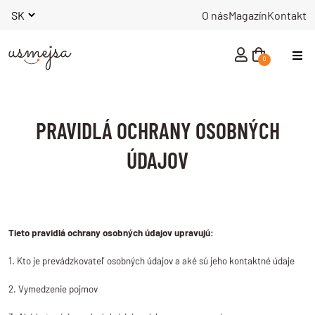
O nás
Magazín
Kontakt
0
NOVINKY
PRAVIDLÁ OCHRANY OSOBNÝCH
MUŽI
ÚDAJOV
ŽENY
Tieto pravidlá ochrany osobných údajov upravujú:
INÉ
1. Kto je prevádzkovateľ osobných údajov a aké sú jeho kontaktné údaje
KNIHY
2. Vymedzenie pojmov