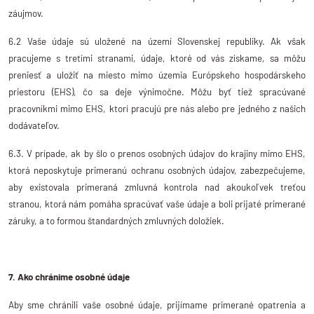
záujmov.
6.2 Vaše údaje sú uložené na území Slovenskej republiky. Ak však
pracujeme s tretími stranami, údaje, ktoré od vás získame, sa môžu
preniesť a uložiť na miesto mimo územia Európskeho hospodárskeho
priestoru (EHS), čo sa deje výnimočne. Môžu byť tiež spracúvané
pracovníkmi mimo EHS, ktorí pracujú pre nás alebo pre jedného z našich
dodávateľov.
6.3. V prípade, ak by šlo o prenos osobných údajov do krajiny mimo EHS,
ktorá neposkytuje primeranú ochranu osobných údajov, zabezpečujeme,
aby existovala primeraná zmluvná kontrola nad akoukoľvek treťou
stranou, ktorá nám pomáha spracúvať vaše údaje a boli prijaté primerané
záruky, a to formou štandardných zmluvných doložiek.
7. Ako chránime osobné údaje
Aby sme chránili vaše osobné údaje, prijímame primerané opatrenia a