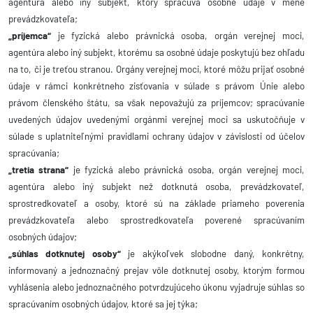
agentúra alebo iný subjekt, ktorý spracúva osobné údaje v mene
prevádzkovateľa;
„príjemca“
je fyzická alebo právnická osoba, orgán verejnej moci,
agentúra alebo iný subjekt, ktorému sa osobné údaje poskytujú bez ohľadu
na to, či je treťou stranou. Orgány verejnej moci, ktoré môžu prijať osobné
údaje v rámci konkrétneho zisťovania v súlade s právom Únie alebo
právom členského štátu, sa však nepovažujú za príjemcov; spracúvanie
uvedených údajov uvedenými orgánmi verejnej moci sa uskutočňuje v
súlade s uplatniteľnými pravidlami ochrany údajov v závislosti od účelov
spracúvania;
„tretia strana“
je fyzická alebo právnická osoba, orgán verejnej moci,
agentúra alebo iný subjekt než dotknutá osoba, prevádzkovateľ,
sprostredkovateľ a osoby, ktoré sú na základe priameho poverenia
prevádzkovateľa alebo sprostredkovateľa poverené spracúvaním
osobných údajov;
„súhlas dotknutej osoby“
je akýkoľvek slobodne daný, konkrétny,
informovaný a jednoznačný prejav vôle dotknutej osoby, ktorým formou
vyhlásenia alebo jednoznačného potvrdzujúceho úkonu vyjadruje súhlas so
spracúvaním osobných údajov, ktoré sa jej týka;