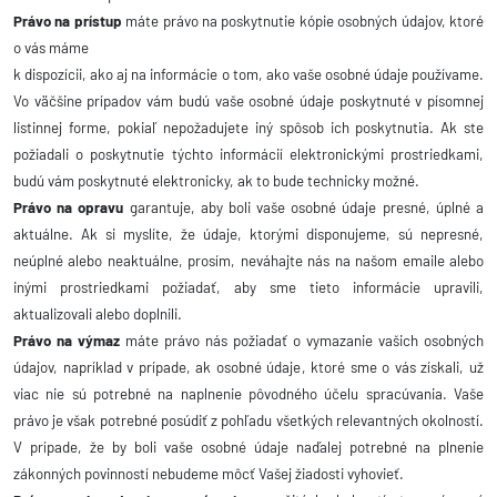
Právo na prístup
máte právo na poskytnutie kópie osobných údajov, ktoré
o vás máme
k dispozícii, ako aj na informácie o tom, ako vaše osobné údaje používame.
Vo väčšine prípadov vám budú vaše osobné údaje poskytnuté v písomnej
listinnej forme, pokiaľ nepožadujete iný spôsob ich poskytnutia. Ak ste
požiadali o poskytnutie týchto informácií elektronickými prostriedkami,
budú vám poskytnuté elektronicky, ak to bude technicky možné.
Právo na opravu
garantuje, aby boli vaše osobné údaje presné, úplné a
aktuálne. Ak si myslíte, že údaje, ktorými disponujeme, sú nepresné,
neúplné alebo neaktuálne, prosím, neváhajte nás na našom emaile alebo
inými prostriedkami požiadať, aby sme tieto informácie upravili,
aktualizovali alebo doplnili.
Právo na výmaz
máte právo nás požiadať o vymazanie vašich osobných
údajov, napríklad v prípade, ak osobné údaje, ktoré sme o vás získali, už
viac nie sú potrebné na naplnenie pôvodného účelu spracúvania. Vaše
právo je však potrebné posúdiť z pohľadu všetkých relevantných okolností.
V prípade, že by boli vaše osobné údaje naďalej potrebné na plnenie
zákonných povinností nebudeme môcť Vašej žiadosti vyhovieť.