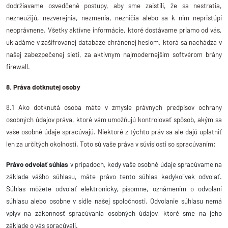
dodržiavame osvedčené postupy, aby sme zaistili, že sa nestratia,
nezneužijú, nezverejnia, nezmenia, nezničia alebo sa k nim nepristúpi
neoprávnene. Všetky aktívne informácie, ktoré dostávame priamo od vás,
ukladáme v zašifrovanej databáze chránenej heslom, ktorá sa nachádza v
našej zabezpečenej sieti, za aktívnym najmodernejším softvérom brány
firewall.
8. Práva dotknutej osoby
8.1 Ako dotknutá osoba máte v zmysle právnych predpisov ochrany
osobných údajov práva, ktoré vám umožňujú kontrolovať spôsob, akým sa
vaše osobné údaje spracúvajú. Niektoré z týchto práv sa ale dajú uplatniť
len za určitých okolností. Toto sú vaše práva v súvislosti so spracúvaním:
Právo odvolať súhlas
v prípadoch, kedy vaše osobné údaje spracúvame na
základe vášho súhlasu, máte právo tento súhlas kedykoľvek odvolať.
Súhlas môžete odvolať elektronicky, písomne, oznámením o odvolaní
súhlasu alebo osobne v sídle našej spoločnosti. Odvolanie súhlasu nemá
vplyv na zákonnosť spracúvania osobných údajov, ktoré sme na jeho
základe o vás spracúvali.