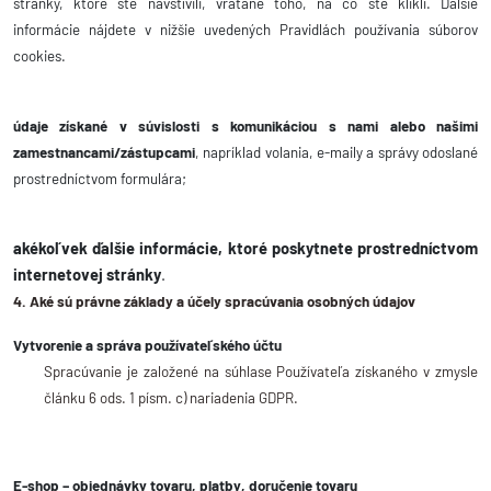
stránky, ktoré ste navštívili, vrátane toho, na čo ste klikli. Ďalšie
informácie nájdete v nižšie uvedených Pravidlách používania súborov
cookies.
údaje získané v súvislosti s komunikáciou s nami alebo našimi
zamestnancami/zástupcami
, napríklad volania, e-maily a správy odoslané
prostredníctvom formulára;
akékoľvek ďalšie informácie, ktoré poskytnete prostredníctvom
internetovej stránky
.
4. Aké sú právne základy a účely spracúvania osobných údajov
Vytvorenie a správa používateľského účtu
Spracúvanie je založené na súhlase Používateľa získaného v zmysle
článku 6 ods. 1 písm. c) nariadenia GDPR.
E-shop – objednávky tovaru, platby, doručenie tovaru