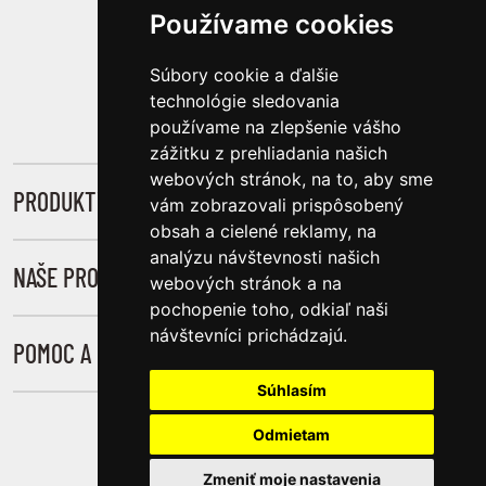
Používame cookies
SLEDUJTE NÁS
Súbory cookie a ďalšie
technológie sledovania
používame na zlepšenie vášho
zážitku z prehliadania našich
webových stránok, na to, aby sme
PRODUKTY
vám zobrazovali prispôsobený
obsah a cielené reklamy, na
Novinky
analýzu návštevnosti našich
NAŠE PROJEKTY
webových stránok a na
Muži
pochopenie toho, odkiaľ naši
Úsmev Pre Druhých
Ženy
návštevníci prichádzajú.
POMOC A INFORMÁCIE
Genetické Syndrómy
Iné
Súhlasím
Všeobecné Obchodné Podmienky
Úsmev Na Hory
Knihy
Odmietam
Pravidlá Ochrany Osobných Údajov
Zmeniť moje nastavenia
Pravidlá Používania Súborov Cookies
© 2026, Úsmev pre druhých, O.Z.