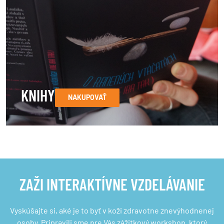
KNIHY
NAKUPOVAŤ
ZAŽI INTERAKTÍVNE VZDELÁVANIE
Vyskúšajte si, aké je to byť v koži zdravotne znevýhodnenej
osoby. Pripravili sme pre Vás zážitkový workshop, ktorý