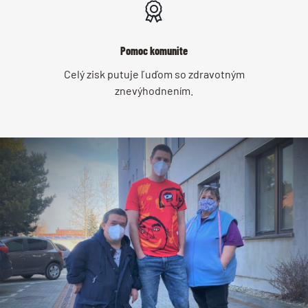
Pomoc komunite
Celý zisk putuje ľuďom so zdravotným
znevýhodnením.