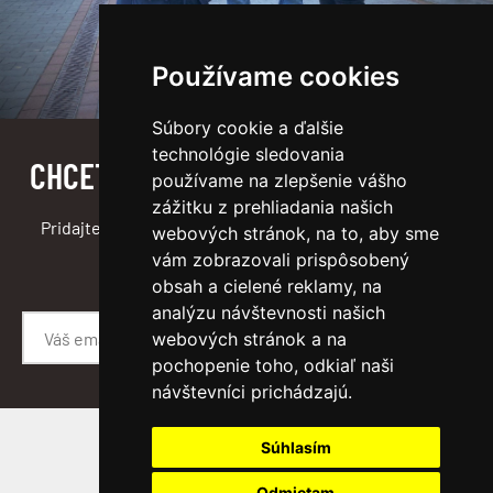
Používame cookies
Súbory cookie a ďalšie
technológie sledovania
CHCETE VEDIEŤ, ČO SA U NÁS DEJE?
používame na zlepšenie vášho
zážitku z prehliadania našich
Pridajte sa do newslettra a budete informovaný medzi
webových stránok, na to, aby sme
prvými :)
vám zobrazovali prispôsobený
obsah a cielené reklamy, na
analýzu návštevnosti našich
webových stránok a na
ODOSLAŤ
pochopenie toho, odkiaľ naši
návštevníci prichádzajú.
Súhlasím
SLEDUJTE NÁS
Odmietam