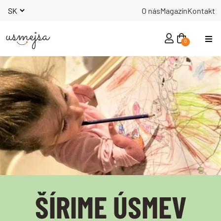
O nás
Magazín
Kontakt
0
NOVINKY
MUŽI
ŽENY
INÉ
ŠÍRIME ÚSMEV
KNIHY