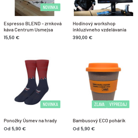
NOVINKA
Espresso BLEND – zrnková
Hodinový workshop
káva Centrum Usmejsa
inkluzívneho vzdelávania
15,50 €
390,00 €
NOVINKA
ZĽAVA
VÝPREDAJ
Ponožky Úsmev na hrady
Bambusový ECO pohárik
Od 5,90 €
Od 5,90 €