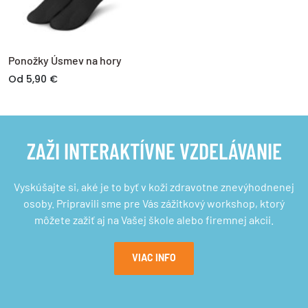
Ponožky Úsmev na hory
Od 5,90 €
ZAŽI INTERAKTÍVNE VZDELÁVANIE
Vyskúšajte si, aké je to byť v koži zdravotne znevýhodnenej
osoby. Pripravili sme pre Vás zážitkový workshop, ktorý
môžete zažiť aj na Vašej škole alebo firemnej akcii.
VIAC INFO