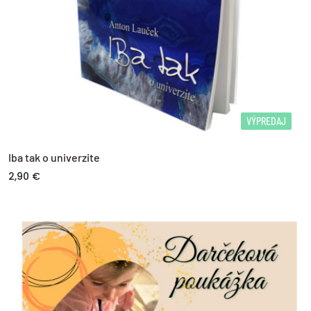
VÝPREDAJ
Iba tak o univerzite
2,90 €