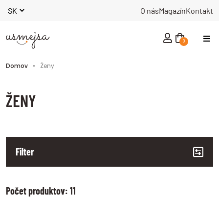
O nás
Magazín
Kontakt
0
NOVINKY
Domov
Ženy
ŽENY
MUŽI
ŽENY
Filter
INÉ
Počet produktov: 11
KNIHY