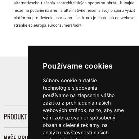
alternatívneho riešenia spotrebiteľských sporov sa obráti. Kupujúci
môže na podanie návrhu na alternatívne riešenie svojho sporu využiť
platformu pre riešenie sporov on-line, ktorá je dostupná na webovej
stránke ec.europa.eu/consumers/odr/.
Používame cookies
SLEDUJTE NÁS
Súbory cookie a ďalšie
technológie sledovania
používame na zlepšenie vášho
zážitku z prehliadania našich
webových stránok, na to, aby sme
PRODUKTY
vám zobrazovali prispôsobený
obsah a cielené reklamy, na
Novinky
analýzu návštevnosti našich
NAŠE PROJEKTY