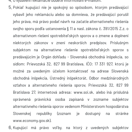
O vybavení reklamácie budete informovaní e-mailom.
Pokiaľ kupujúci nie je spokojný so spôsobom, ktorým predávajúci
vybavil jeho reklamáciu alebo sa domnieva, že predávajúci porušil
jeho práva, má právo podať návrh na začatie alternatívneho riešenia
svojho sporu podľa ustanovenia § 11 a nasl. zákona č. 391/2015 Z.z. o
alternatívnom riešení spotrebiteľských sporov a o zmene a doplnení
niektorých zákonov v znení neskorších predpisov. Príslušným
subjektom na alternatívne riešenie spotrebiteľských sporov s
predávajúcim je Orgán dohľadu - Slovenská obchodná inšpekcia, so
sídlom: Prievozská 32, 827 99 Bratislava, IČO: 17 331 927, ktorú je
možné za uvedeným účelom kontaktovať na adrese Slovenská
obchodná inšpekcia, Ústredný inšpektorát, Odbor medzinárodných
vzťahov a alternatívneho riešenia sporov, Prievozská 32, 827 99
Bratislava 27, internetová adresa: www.soi.sk, alebo iná príslušná
oprávnená právnická osoba zapísaná v zozname subjektov
alternatívneho riešenia sporov vedenom Ministerstvom hospodárstva
Slovenskej republiky (zoznam je dostupný na stránke
www.economy.gov.sk).
Kupujúci má právo voľby, na ktorý z uvedených subjektov