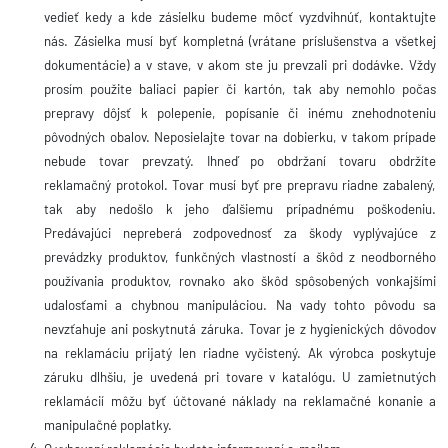
vedieť kedy a kde zásielku budeme môcť vyzdvihnúť, kontaktujte
nás. Zásielka musí byť kompletná (vrátane príslušenstva a všetkej
LOG IN
dokumentácie) a v stave, v akom ste ju prevzali pri dodávke. Vždy
prosím použite baliaci papier či kartón, tak aby nemohlo počas
prepravy dôjsť k polepenie, popísanie či inému znehodnoteniu
Nie ste členom?
Zaregistrujte sa.
pôvodných obalov. Neposielajte tovar na dobierku, v takom prípade
nebude tovar prevzatý. Ihneď po obdržaní tovaru obdržíte
reklamačný protokol. Tovar musí byť pre prepravu riadne zabalený,
tak aby nedošlo k jeho ďalšiemu prípadnému poškodeniu.
Predávajúci nepreberá zodpovednosť za škody vyplývajúce z
prevádzky produktov, funkčných vlastností a škôd z neodborného
používania produktov, rovnako ako škôd spôsobených vonkajšími
udalosťami a chybnou manipuláciou. Na vady tohto pôvodu sa
nevzťahuje ani poskytnutá záruka. Tovar je z hygienických dôvodov
na reklamáciu prijatý len riadne vyčistený. Ak výrobca poskytuje
záruku dlhšiu, je uvedená pri tovare v katalógu. U zamietnutých
reklamácií môžu byť účtované náklady na reklamačné konanie a
manipulačné poplatky.