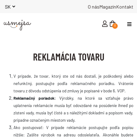
O nás
Magazín
Kontakt
0
NOVINKY
REKLAMÁCIA TOVARU
MUŽI
V prípade, že tovar, ktorý ste od nás dostali, je poškodený alebo
ŽENY
nefunkčný, postupujte podľa reklamačného poriadku. Vrátenie
tovaru z dôvodu odstúpenia od zmluvy je popísané v bode 6. VOP.
Reklamačný poriadok:
Výrobky, na ktoré sa vzťahuje právo
INÉ
uplatnenia reklamácie musia byť odovzdané na posúdenie ihneď po
zistení vady, musia byť čisté a s náležitými dokladmi a popisom vady,
prípadne označeným miestom vady.
KNIHY
Ako postupovať:
V prípade reklamácie postupujte podľa popisu
nižšie: Zašlite výrobok na adresu odosielateľa. Akonáhle budete