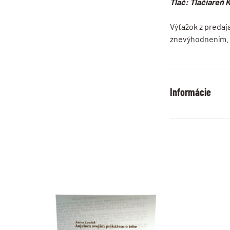
Tlač: Tlačiareň
Výťažok z predaj
znevýhodnením.
Informácie
Veľkostné ta
pozrite si p
Dodanie tova
odosielame d
Storno obje
do 14 dní od 
Odstúpenie o
do 14 dní od 