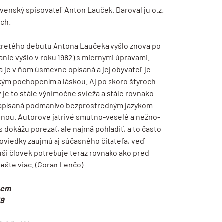
ovenský spisovateľ Anton Lauček. Daroval ju o.z.
ch.
zretého debutu Antona Laučeka vyšlo znova po
anie vyšlo v roku 1982) s miernymi úpravami.
 je v ňom úsmevne opísaná a jej obyvateľ je
kým pochopením a láskou. Aj po skoro štyroch
 je to stále výnimočne svieža a stále rovnako
napísaná podmanivo bezprostredným jazykom –
inou. Autorove jatrivé smutno-veselé a nežno-
s dokážu porezať, ale najmä pohladiť, a to často
oviedky zaujmú aj súčasného čitateľa, veď
ši človek potrebuje teraz rovnako ako pred
ešte viac. (Goran Lenčo)
 cm
19