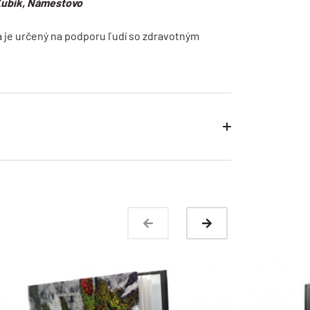
 Kubík, Námestovo
a je určený na podporu ľudí so zdravotným
buľky
resné rozmery produktov
ru
o 24 hodín
dnávky
prevzatia tovaru
d zmluvy
prevzatia tovaru