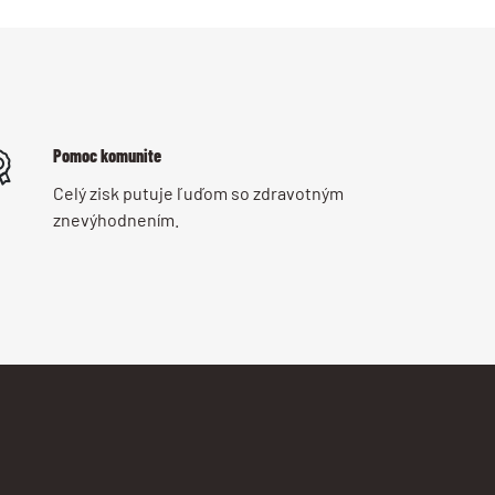
Pomoc komunite
Celý zisk putuje ľuďom so zdravotným
znevýhodnením.