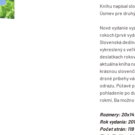
Knihu napísal sl
Úsmev pre druhý
Nové vydanie vy
rokoch (prvé vyd
Slovenská dedina
vykreslený s veľ
desiatkach rokov
aktuálna kniha 
krásnou slovenč
drsné príbehy vá
odrazu. Pútavé p
pohladenie po du
rokmi. Ba možno 
Rozmery: 20x14
Rok vydania: 20
Počet strán: 119