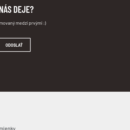
 NÁS DEJE?
rmovaný medzi prvými :)
ODOSLAŤ
mienky