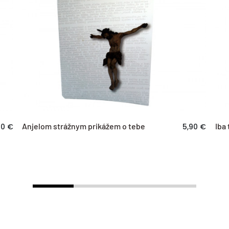
Reklamácia t
prečítajte si 
Anjelom strážnym prikážem o tebe
Iba 
90 €
5,90 €