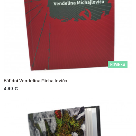
Reklamácia tovaru
prečítajte si ďalší postup
NOVINKA
Päť dní Vendelína Michajloviča
4,90 €