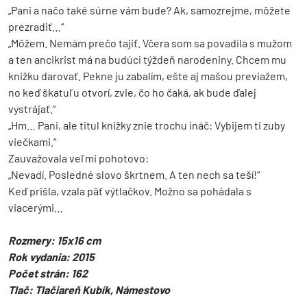
„Pani a načo také súrne vám bude? Ak, samozrejme, môžete
prezradiť…“
„Môžem. Nemám prečo tajiť. Včera som sa povadila s mužom
a ten ancikrist má na budúci týždeň narodeniny. Chcem mu
knižku darovať. Pekne ju zabalím, ešte aj mašou previažem,
no keď škatuľu otvorí, zvie, čo ho čaká, ak bude ďalej
vystrájať.“
„Hm… Pani, ale titul knižky znie trochu ináč: Vybijem ti zuby
viečkami.“
Zauvažovala veľmi pohotovo:
„Nevadí. Posledné slovo škrtnem. A ten nech sa teší!“
Keď prišla, vzala päť výtlačkov. Možno sa pohádala s
viacerými…
Rozmery: 15x16 cm
Rok vydania: 2015
Počet strán: 162
Tlač: Tlačiareň Kubík, Námestovo