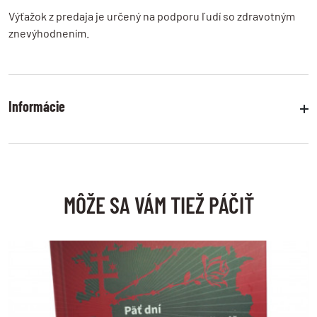
Výťažok z predaja je určený na podporu ľudí so zdravotným
znevýhodnením.
Informácie
Veľkostné tabuľky
pozrite si presné rozmery produktov
Dodanie tovaru
MÔŽE SA VÁM TIEŽ PÁČIŤ
odosielame do 24 hodín
Storno objednávky
do 14 dní od prevzatia tovaru
Odstúpenie od zmluvy
do 14 dní od prevzatia tovaru