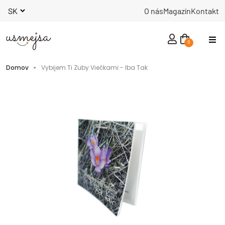
O nás
Magazín
Kontakt
0
NOVINKY
Domov
Vybijem Ti Zuby Viečkami - Iba Tak
MUŽI
ŽENY
INÉ
KNIHY