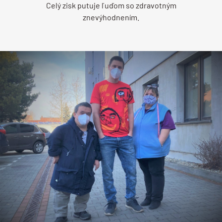
Celý zisk putuje ľuďom so zdravotným
znevýhodnením.