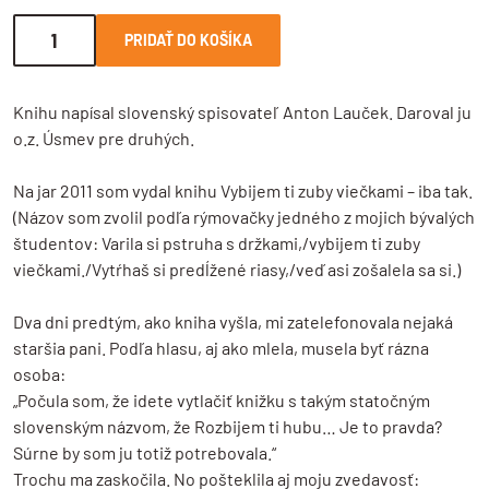
PRIDAŤ DO KOŠÍKA
Knihu napísal slovenský spisovateľ Anton Lauček. Daroval ju
o.z. Úsmev pre druhých.
Na jar 2011 som vydal knihu Vybijem ti zuby viečkami – iba tak.
(Názov som zvolil podľa rýmovačky jedného z mojich bývalých
študentov: Varila si pstruha s držkami,/vybijem ti zuby
viečkami./Vytŕhaš si predĺžené riasy,/veď asi zošalela sa si.)
Dva dni predtým, ako kniha vyšla, mi zatelefonovala nejaká
staršia pani. Podľa hlasu, aj ako mlela, musela byť rázna
osoba:
„Počula som, že idete vytlačiť knižku s takým statočným
slovenským názvom, že Rozbijem ti hubu… Je to pravda?
Súrne by som ju totiž potrebovala.“
Trochu ma zaskočila. No pošteklila aj moju zvedavosť: