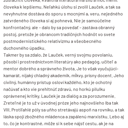
človeka k lepšiemu. Neľahkú úlohu si zvolil Lauček, a tak sa
nevyhnutne dostáva do sporu s mocnými a, veru, nejedného
zatvrdeného človeka si aj pohnevá. Nie je samoúčelne
konfrontačný, ale – dalo by sa povedať – zastáva obranný
postoj, pretože je obrancom tradičných hodnôt vo svete
postmodernistického relativizmu a všeobecného
duchovného úpadku.
Takmer by sa zdalo, že Lauček, verný svojmu povolaniu,
pôsobí i prostredníctvom literatúry ako pedagóg, učiteľ a
mentor dobrého a správneho života. Je to však vyučujúci-
kamarát, nijaký chladný akademik, mĺkvy, prísny docent. Jeho
civilný, humánny prístup osloví každého, kto je ochotný
načúvať a kto vie prehltnúť zdravú, no horkú pilulku
oprávnenej kritiky. Lauček je za dialóg a za porozumenie.
Zreteľné je to už v úvodnej próze jeho najnovšieho Iba tak
VIII. Protiľahlé póly sa uňho stretávajú aspoň na rovníku, a tak
láska spojí zbožného mládenca a zapálenú marxistku. Lebo aj
to, čo je kontrastné, môže si k sebe nájsť cestu, ak je na