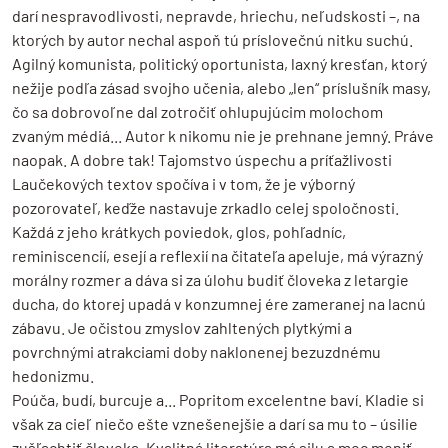
darí nespravodlivosti, nepravde, hriechu, neľudskosti –, na
ktorých by autor nechal aspoň tú príslovečnú nitku suchú.
Agilný komunista, politický oportunista, laxný kresťan, ktorý
nežije podľa zásad svojho učenia, alebo „len“ príslušník masy,
čo sa dobrovoľne dal zotročiť ohlupujúcim molochom
zvaným médiá... Autor k nikomu nie je prehnane jemný. Práve
naopak. A dobre tak! Tajomstvo úspechu a príťažlivosti
Laučekových textov spočíva i v tom, že je výborný
pozorovateľ, keďže nastavuje zrkadlo celej spoločnosti.
Každá z jeho krátkych poviedok, glos, pohľadníc,
reminiscencií, esejí a reflexií na čitateľa apeluje, má výrazný
morálny rozmer a dáva si za úlohu budiť človeka z letargie
ducha, do ktorej upadá v konzumnej ére zameranej na lacnú
zábavu. Je očistou zmyslov zahltených plytkými a
povrchnými atrakciami doby naklonenej bezuzdnému
hedonizmu.
Poúča, budí, burcuje a... Popritom excelentne baví. Kladie si
však za cieľ niečo ešte vznešenejšie a darí sa mu to – úsilie
zušľachtiť človeka. Kvalitná literatúra má silu a moc meniť