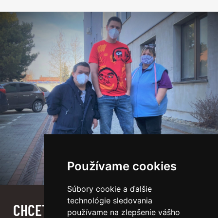
Používame cookies
Súbory cookie a ďalšie
technológie sledovania
CHCETE VEDIEŤ, ČO SA U NÁS DEJE?
používame na zlepšenie vášho