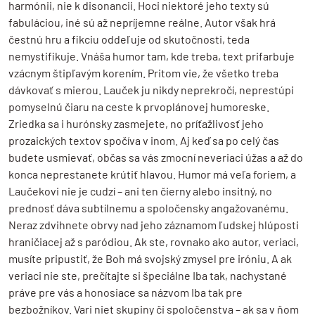
harmónii, nie k disonancii. Hoci niektoré jeho texty sú
fabuláciou, iné sú až nepríjemne reálne. Autor však hrá
čestnú hru a fikciu oddeľuje od skutočnosti, teda
nemystifikuje. Vnáša humor tam, kde treba, text prifarbuje
vzácnym štipľavým korením. Pritom vie, že všetko treba
dávkovať s mierou. Lauček ju nikdy neprekročí, neprestúpi
pomyselnú čiaru na ceste k prvoplánovej humoreske.
Zriedka sa i hurónsky zasmejete, no príťažlivosť jeho
prozaických textov spočíva v inom. Aj keď sa po celý čas
budete usmievať, občas sa vás zmocní neveriaci úžas a až do
konca neprestanete krútiť hlavou. Humor má veľa foriem, a
Laučekovi nie je cudzí – ani ten čierny alebo insitný, no
prednosť dáva subtílnemu a spoločensky angažovanému.
Neraz zdvihnete obrvy nad jeho záznamom ľudskej hlúposti
hraničiacej až s paródiou. Ak ste, rovnako ako autor, veriaci,
musíte pripustiť, že Boh má svojský zmysel pre iróniu. A ak
veriaci nie ste, prečítajte si špeciálne Iba tak, nachystané
práve pre vás a honosiace sa názvom Iba tak pre
bezbožníkov. Vari niet skupiny či spoločenstva – ak sa v ňom