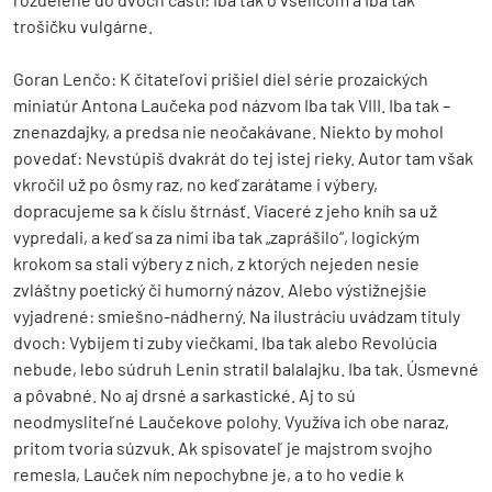
trošičku vulgárne.
Goran Lenčo: K čitateľovi prišiel diel série prozaických
miniatúr Antona Laučeka pod názvom Iba tak VIII. Iba tak –
znenazdajky, a predsa nie neočakávane. Niekto by mohol
povedať: Nevstúpiš dvakrát do tej istej rieky. Autor tam však
vkročil už po ôsmy raz, no keď zarátame i výbery,
dopracujeme sa k číslu štrnásť. Viaceré z jeho kníh sa už
vypredali, a keď sa za nimi iba tak „zaprášilo“, logickým
krokom sa stali výbery z nich, z ktorých nejeden nesie
zvláštny poetický či humorný názov. Alebo výstižnejšie
vyjadrené: smiešno-nádherný. Na ilustráciu uvádzam tituly
dvoch: Vybijem ti zuby viečkami. Iba tak alebo Revolúcia
nebude, lebo súdruh Lenin stratil balalajku. Iba tak. Úsmevné
a pôvabné. No aj drsné a sarkastické. Aj to sú
neodmysliteľné Laučekove polohy. Využíva ich obe naraz,
pritom tvoria súzvuk. Ak spisovateľ je majstrom svojho
remesla, Lauček ním nepochybne je, a to ho vedie k