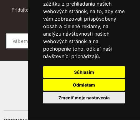
zážitku z prehliadania našich
Pridajte sa do newslettra a budete informovaný medzi
webových stránok, na to, aby sme
prvými :)
vám zobrazovali prispôsobený
obsah a cielené reklamy, na
analýzu návštevnosti našich
webových stránok a na
ODOSLAŤ
pochopenie toho, odkiaľ naši
návštevníci prichádzajú.
Súhlasím
SLEDUJTE NÁS
Odmietam
Zmeniť moje nastavenia
PRODUKTY
Novinky