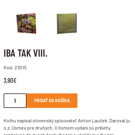
LOG IN
Nie ste členom?
Zaregistrujte sa.
IBA TAK VIII.
Kód: 23015
3,90€
PRIDAŤ DO KOŠÍKA
Knihu napísal slovenský spisovateľ Anton Lauček. Daroval ju
o.z. Úsmev pre druhých. V ôsmom vydaní sú príbehy
rozdelené do dvoch častí: Iba tak o všeličom a Iba tak