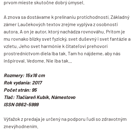
prvom mieste skutočne dobrý úmysel.
A znova sa dostávame k prelínaniu protichodností. Základný
zámer Laučekových textov zrejme vyplýva z osobnosti
autora. A on je autor, ktorý nachádza rovnováhu. Pritom je
mu rovnako blízky svet fyzický, svet duševný i svet fantázie a
vzletu. Jeho svet harmónie k čitateľovi prehovorí
prostredníctvom diela Iba tak. Tam ho nájdeme, aby nás
inšpiroval. Vedome. Nie iba tak...
Rozmery: 15x16 cm
Rok vydania: 2017
Počet strán: 95
Tlač: Tlačiareň Kubík, Námestovo
ISSN 0862-5999
Výťažok z predaja je určený na podporu ľudí so zdravotným
znevýhodnením.