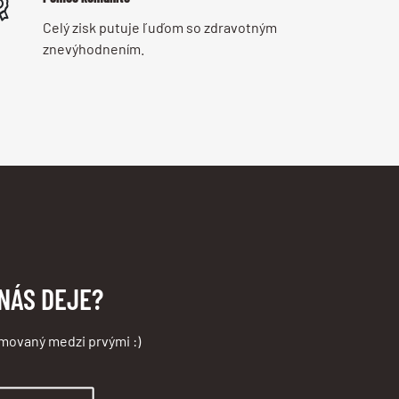
Celý zisk putuje ľuďom so zdravotným
znevýhodnením.
 NÁS DEJE?
rmovaný medzi prvými :)