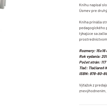
Knihu napísal sl
Úsmev pre druhý
Kniha prináša st
pedagogického pô
týkajúce sa zači
prostredníctvom
Rozmery: 15x16
Rok vydania: 20
Počet strán: 117
Tlač: Tlačiareň
ISBN: 978-80-8
Výťažok z predaj
znevýhodnením.