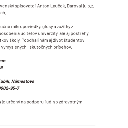
ovenský spisovateľ Anton Lauček. Daroval ju o.z.
ch.
ručné mikropoviedky, glosy a zážitky z
sobenia učiteľov univerzity, ale aj postrehy
atkov školy. Poodhalí nám aj život študentov
 vymyslených i skutočných príbehov.
 cm
19
 Kubík, Námestovo
9602-95-7
a je určený na podporu ľudí so zdravotným