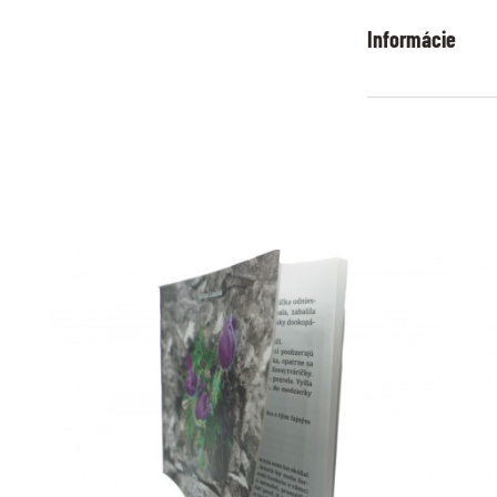
Informácie
Veľkostné ta
pozrite si p
Dodanie tova
odosielame d
Storno obje
do 14 dní od 
Odstúpenie o
do 14 dní od 
Reklamácia t
prečítajte si 