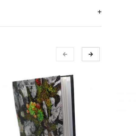
buľky
resné rozmery produktov
ru
o 24 hodín
dnávky
prevzatia tovaru
d zmluvy
prevzatia tovaru
ovaru
ďalší postup