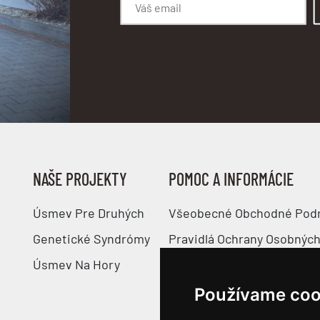
NAŠE PROJEKTY
POMOC A INFORMÁCIE
Úsmev Pre Druhých
Všeobecné Obchodné Pod
Genetické Syndrómy
Pravidlá Ochrany Osobných
Úsmev Na Hory
Pravidlá Používania Súbor
Veľkostné Tabuľky
Používame coo
Odstúpenie Od Zmluvy