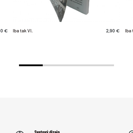
Iba tak VI.
Iba 
90 €
2,90 €
Svetový dizajn