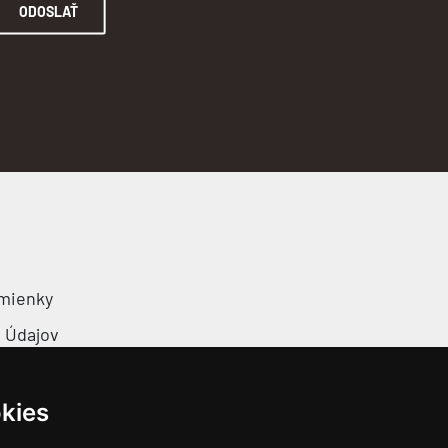
ODOSLAŤ
mienky
 Údajov
ov Cookies
kies