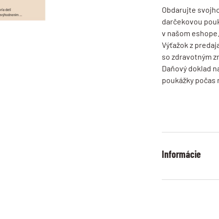
Obdarujte svojho
darčekovou pouká
v našom eshope
Výťažok z predaj
so zdravotným 
Daňový doklad na
poukážky počas 
Informácie
Veľkostné ta
pozrite si p
Dodanie tova
odosielame d