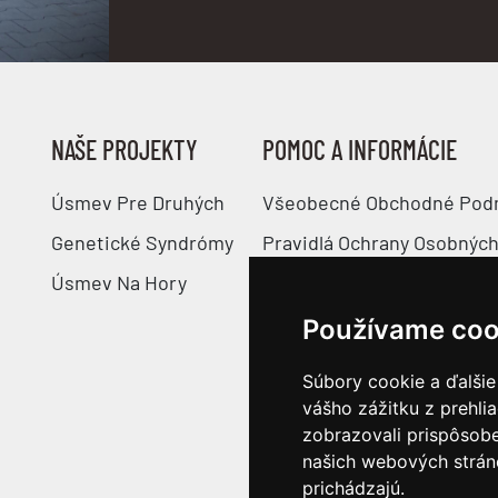
NAŠE PROJEKTY
POMOC A INFORMÁCIE
Úsmev Pre Druhých
Všeobecné Obchodné Pod
Genetické Syndrómy
Pravidlá Ochrany Osobných
Úsmev Na Hory
Pravidlá Používania Súbor
Veľkostné Tabuľky
Používame coo
Odstúpenie Od Zmluvy
Súbory cookie a ďalšie
Nastavenie Cookies
vášho zážitku z prehli
zobrazovali prispôsobe
našich webových stráno
prichádzajú.