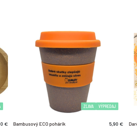
Storno obje
do 14 dní od 
Odstúpenie o
do 14 dní od 
Reklamácia t
prečítajte si 
A
ZĽAVA
VÝPREDAJ
Bambusový ECO pohárik
Dar
50 €
5,90 €