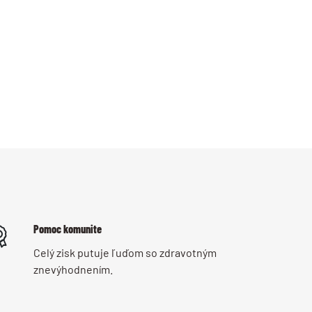
Pomoc komunite
Celý zisk putuje ľuďom so zdravotným
znevýhodnením.