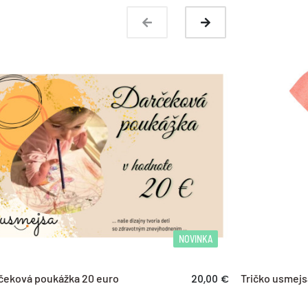
dnávky
prevzatia tovaru
d zmluvy
prevzatia tovaru
ovaru
ďalší postup
NOVINKA
čeková poukážka 20 euro
Tričko usmejs
20,00 €