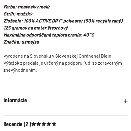
Farba: tmavosivý melír
Strih: mužský
Zloženie: 100% ACTIVE DRY° polyester (50% recyklovaný),
125 gramov na meter štvorcový
Maximálna odporúčaná teplota prania: 40 °C
Značka: usmejsa
Vyrobené na Slovensku v Slovenskej Chránenej Dielni
Výťažok z predaja je určený na podporu ľudí so zdravotným
znevýhodnením.
Informácie
Veľkostné tabuľky
pozrite si presné rozmery produktov
Recenzie (2 )