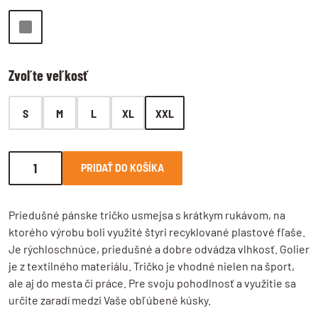
Zvoľte veľkosť
S
M
L
XL
XXL
PRIDAŤ DO KOŠÍKA
Priedušné pánske tričko usmejsa s krátkym rukávom, na
ktorého výrobu boli využité štyri recyklované plastové fľaše.
Je rýchloschnúce, priedušné a dobre odvádza vlhkosť. Golier
je z textilného materiálu. Tričko je vhodné nielen na šport,
ale aj do mesta či práce. Pre svoju pohodlnosť a využitie sa
určite zaradí medzi Vaše obľúbené kúsky.