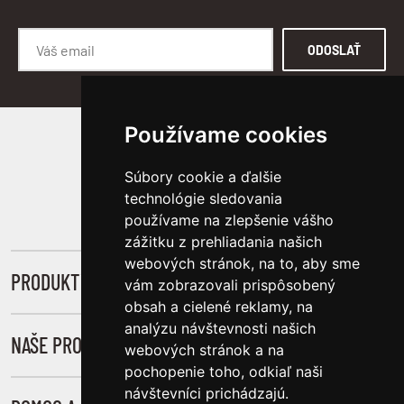
ODOSLAŤ
Používame cookies
SLEDUJTE NÁS
Súbory cookie a ďalšie
technológie sledovania
používame na zlepšenie vášho
zážitku z prehliadania našich
webových stránok, na to, aby sme
PRODUKTY
vám zobrazovali prispôsobený
obsah a cielené reklamy, na
Novinky
analýzu návštevnosti našich
NAŠE PROJEKTY
webových stránok a na
Muži
pochopenie toho, odkiaľ naši
Úsmev Pre Druhých
Ženy
návštevníci prichádzajú.