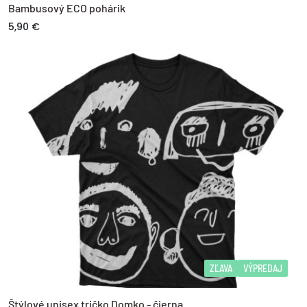
Bambusový ECO pohárik
5,90 €
ZĽAVA
VÝPREDAJ
Štýlové unisex tričko Domko - čierna