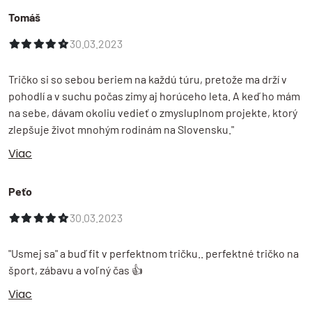
Dodanie tovaru
Tomáš
odosielame do 24 hodín
30.03.2023
Storno objednávky
do 14 dní od prevzatia tovaru
Tričko si so sebou beriem na každú túru, pretože ma drží v
Odstúpenie od zmluvy
pohodlí a v suchu počas zimy aj horúceho leta. A keď ho mám
do 14 dní od prevzatia tovaru
na sebe, dávam okoliu vedieť o zmysluplnom projekte, ktorý
zlepšuje život mnohým rodinám na Slovensku."
Reklamácia tovaru
Viac
prečítajte si ďalší postup
Peťo
30.03.2023
"Usmej sa" a buď fit v perfektnom tričku.. perfektné tričko na
šport, zábavu a voľný čas 👍
Viac