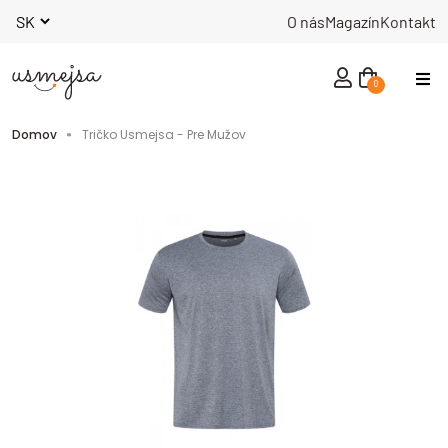
O nás
Magazín
Kontakt
0
NOVINKY
Domov
Tričko Usmejsa - Pre Mužov
MUŽI
ŽENY
INÉ
KNIHY