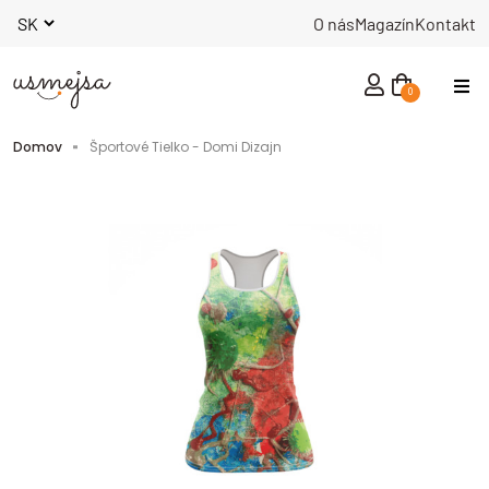
O nás
Magazín
Kontakt
0
NOVINKY
Domov
Športové Tielko - Domi Dizajn
MUŽI
ŽENY
INÉ
KNIHY