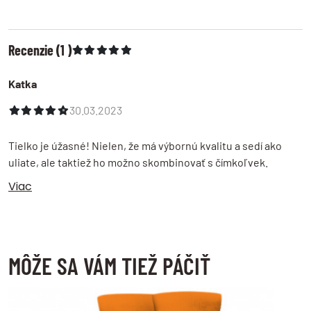
Veľkostné tabuľky
pozrite si presné rozmery produktov
Recenzie (1 )
Dodanie tovaru
Katka
odosielame do 24 hodín
30.03.2023
Storno objednávky
do 14 dní od prevzatia tovaru
Tielko je úžasné! Nielen, že má výbornú kvalitu a sedí ako
Odstúpenie od zmluvy
uliate, ale taktiež ho možno skombinovať s čímkoľvek.
do 14 dní od prevzatia tovaru
Viac
Reklamácia tovaru
prečítajte si ďalší postup
MÔŽE SA VÁM TIEŽ PÁČIŤ