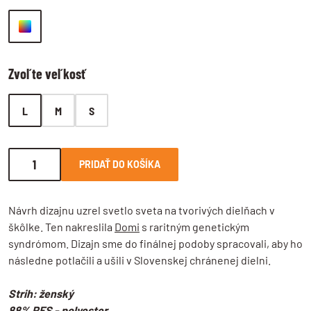
Zvoľte veľkosť
L
M
S
PRIDAŤ DO KOŠÍKA
Návrh dizajnu uzrel svetlo sveta na tvorivých dielňach v
škôlke. Ten nakreslila
Domi
s raritným genetickým
syndrómom. Dizajn sme do finálnej podoby spracovali, aby ho
následne potlačili a ušili v Slovenskej chránenej dielni.
Strih: ženský
88% PES - polyester